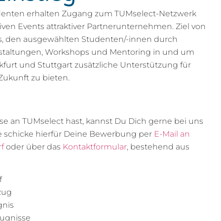
denten erhalten Zugang zum TUMselect-Netzwerk
ven Events attraktiver Partnerunternehmen. Ziel von
es, den ausgewählten Studenten/-innen durch
nstaltungen, Workshops und Mentoring in und um
kfurt und Stuttgart zusätzliche Unterstützung für
 Zukunft zu bieten.
sse an TUMselect hast, kannst Du Dich gerne bei uns
e schicke hierfür Deine Bewerbung per
E-Mail an
f
oder über das
Kontaktformular
, bestehend aus
f
zug
gnis
ugnisse