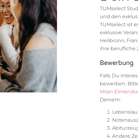
TUMselect Stu
und den exklusi
TUMselect ist 
exklusive Vera
Heilbronn, Fran
ihre berufliche
Bewerbung
Falls Du Intere
bewerben. Bitt
Milan Elmendor
Deinem:
Lebenslau
Notenaus
Abiturzeu
Andere Ze